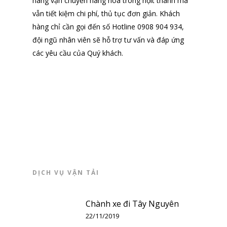
hàng vận chuyển hàng hóa trong nộit thành mà
DỊCH VỤ VẬN TẢI
vẫn tiết kiệm chi phí, thủ tục đơn giản. Khách
BẢNG GIÁ CƯỚC
hàng chỉ cần gọi đến số Hotline 0908 904 934,
đội ngũ nhân viên sẽ hỗ trợ tư vấn và đáp ứng
YÊU CẦU BÁO GI
các yêu cầu của Quý khách.
LIÊN HỆ
TUYỂN DỤNG
English
日本語
Tiếng Việt
DỊCH VỤ VẬN TẢI
Chành xe đi Tây Nguyên
22/11/2019