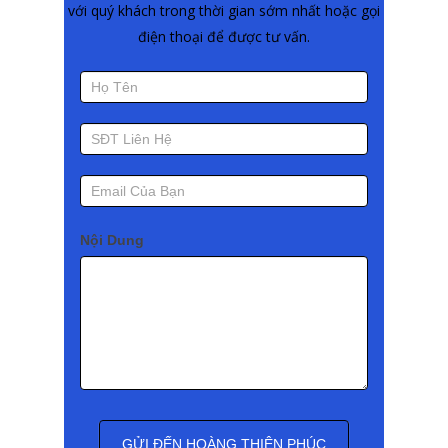
với quý khách trong thời gian sớm nhất hoặc gọi
điện thoại để được tư vấn.
Liên
Hệ
TRANG CHỦ
Nội Dung
GIỚI THIỆU
DỊCH VỤ VẬN TẢI
BẢNG GIÁ CƯỚC
YÊU CẦU BÁO GI
LIÊN HỆ
GỬI ĐẾN HOÀNG THIÊN PHÚC