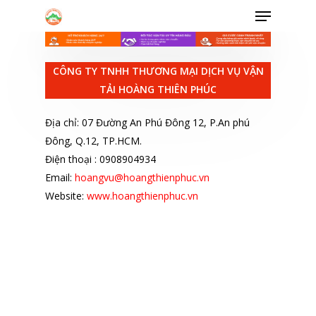
CÔNG TY TNHH THƯƠNG MẠI DỊCH VỤ VẬN
TẢI HOÀNG THIÊN PHÚC
Hit enter to search or ESC to close
Địa chỉ: 07 Đường An Phú Đông 12, P.An phú
Đông, Q.12, TP.HCM.
Điện thoại : 0908904934
Email:
hoangvu@hoangthienphuc.vn
Website:
www.hoangthienphuc.vn