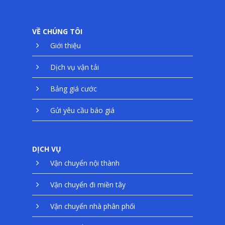
DỊCH VỤ VẬN TẢI
VỀ CHÚNG TÔI
BẢNG GIÁ CƯỚC
Giới thiệu
YÊU CẦU BÁO GI
Dịch vụ vận tải
LIÊN HỆ
Bảng giá cước
TUYỂN DỤNG
Gửi yêu cầu báo giá
English
DỊCH VỤ
日本語
Vận chuyển nội thành
Tiếng Việt
Vận chuyển đi miền tây
Vận chuyển nhà phân phối