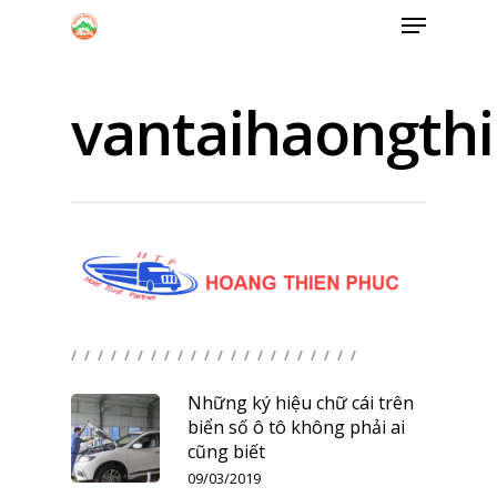
vantaihaongth
Hit enter to search or ESC to close
/ / / / / / / / / / / / / / / / / / / / / /
Những ký hiệu chữ cái trên
biển số ô tô không phải ai
cũng biết
09/03/2019