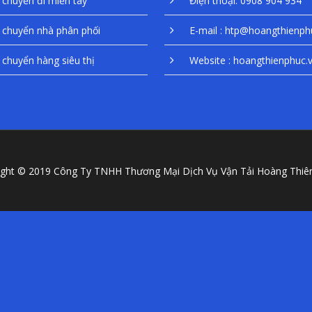
chuyển đi miền tây
Điện thoại: 0908 904 934
chuyển nhà phân phối
E-mail : htp@hoangthienph
chuyển hàng siêu thị
Website : hoangthienphuc.
ight © 2019 Công Ty TNHH Thương Mại Dịch Vụ Vận Tải Hoàng Thiê