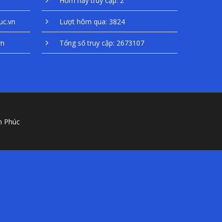
Hôm nay truy cập: 2
uc.vn
Lượt hôm qua: 3824
vn
Tổng số truy cập: 2673107
n Phúc