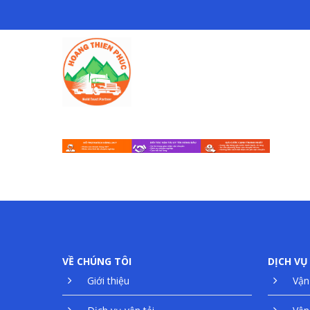
Hit enter to search or ESC to close
VỀ CHÚNG TÔI
DỊCH VỤ
Giới thiệu
Vận 