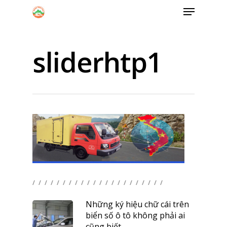
sliderhtp1
Hit enter to search or ESC to close
/ / / / / / / / / / / / / / / / / / / / / /
Những ký hiệu chữ cái trên
biển số ô tô không phải ai
cũng biết